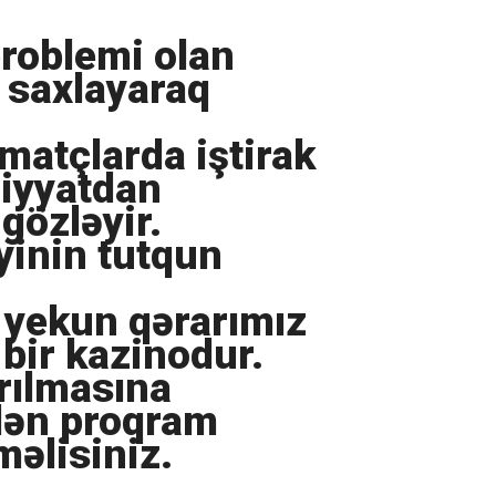
roblemi olan
t saxlayaraq
matçlarda iştirak
diyyatdan
gözləyir.
yinin tutqun
 yekun qərarımız
bir kazinodur.
rılmasına
dən proqram
məlisiniz.