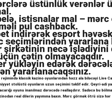
ərclərə üstünlük verənlər ü
al.
elə, istisnalar mal – mər
məli pul cashback.
et indirərək esport həvəsk
 seçimlərindən yararlana b
şirkətinin necə işlədiyini
üçün çətin olmayacaqdır.
 yükləyin edərək dərəcələ
ən yararlanacaqsınız.
rejimində klassik kazino oyunlarından həzz ala biləcəyi Live C
yyət stolüstü oyunların uzun seçimini təklif edir. Qeyri-adi yay
acarığı oyunu inanılmaz dərəcədə reallaşdırır. Sadəcə bu bölməd
azinodan real dilerin yayımına baxın. Mərc görmək ötrü sizə hər m