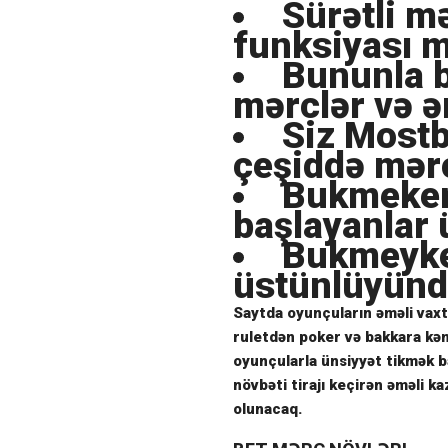
Sürətli m
funksiyası m
Bununla b
mərclər və ə
Siz Mostb
çeşiddə mərc
Bukmeker 
başlayanlar 
Bukmeyker
üstünlüyünd
Saytda oyunçuların əməli vaxt 
ruletdən poker və bakkara kəmi
oyunçularla ünsiyyət tikmək b
növbəti tirajı keçirən əməli k
olunacaq.