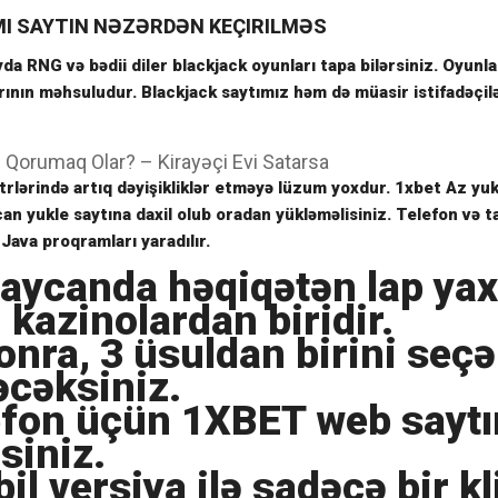
I SAYTIN NƏZƏRDƏN KEÇIRILMƏS
da RNG və bədii diler blackjack oyunları tapa bilərsiniz. Oyun
rının məhsuludur. Blackjack saytımız həm də müasir istifadəçi
ə Qorumaq Olar? – Kirayəçi Evi Satarsa
lərində artıq dəyişikliklər etməyə lüzum yoxdur. 1xbet Az yuk
n yukle saytına daxil olub oradan yükləməlisiniz. Telefon və 
Java proqramları yaradılır.
aycanda həqiqətən lap yaxş
 kazinolardan biridir.
nra, 3 üsuldan birini seçə 
əcəksiniz.
efon üçün 1XBET web saytı
siniz.
l versiya ilə sadəcə bir kl