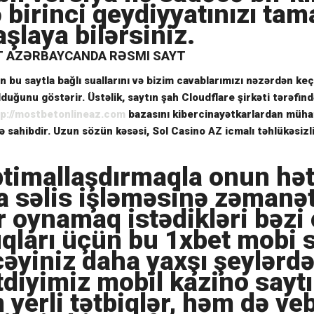
birinci qeydiyyatınızı ta
laya bilərsiniz.
ET AZƏRBAYCANDA RƏSMI SAYT
n bu saytla bağlı suallarını və bizim cavablarımızı nəzərdən ke
duğunu göstərir. Üstəlik, saytın şah Cloudflare şirkəti tərəfin
tp://mostbetonlineaz.com
bazasını kibercinayətkarlardan mühaf
 sahibdir. Uzun sözün kəsəsi, Sol Casino AZ icmalı təhlükəsizli
ptimallaşdırmaqla onun hət
a səlis işləməsinə zəmanət 
 oynamaq istədikləri bəzi
qları üçün bu 1xbet mobi 
əyiniz daha yaxşı şeylərdən
tdiyimiz mobil kazino sayt
 yerli tətbiqlər, həm də ve