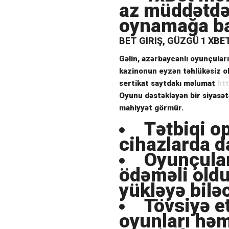
az müddətdə 
oynamağa baş
BET GIRIŞ, GÜZGÜ 1 XB
Gəlin, azərbaycanlı oyunçuları
kazinonun eyzən təhlükəsiz ol
sertikat saytdakı məlumat
ht
Oyunu dəstəkləyən bir siyasətə
mahiyyət görmür.
Tətbiqi o
cihazlarda d
Oyunçular
ödəməli oldu
yükləyə biləc
Tövsiyə e
oyunları həm