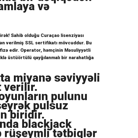
mamlaya və
çirək! Sahib olduğu Curaçao lisenziyası
dən verilmiş SSL sertifikatı mövcuddur. Bu
izə edir. Operator, həmçinin Məsuliyyətli
klə üstüörtülü qayğılanmalı bir narahatlığa
ta miyanə səviyyəli
verilir.
 oyunların pulunu
seyrək pulsuz
 biridir.
ında blackjack
b rüşeymli tətbiqlər