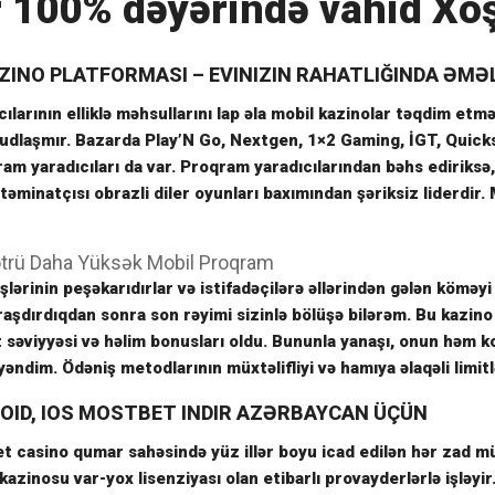
 100% dəyərində vahid Xo
ZINO PLATFORMASI – EVINIZIN RAHATLIĞINDA ƏMƏL
ılarının elliklə məhsullarını lap əla mobil kazinolar təqdim etm
əhdudlaşmır. Bazarda Play’N Go, Nextgen, 1×2 Gaming, İGT, Quic
qram yaradıcıları da var. Proqram yaradıcılarından bəhs ediriks
 təminatçısı obrazli diler oyunları baxımından şəriksiz liderdi
ötrü Daha Yüksək Mobil Proqram
işlərinin peşəkarıdırlar və istifadəçilərə əllərindən gələn köməy
raşdırdıqdan sonra son rəyimi sizinlə bölüşə bilərəm. Bu kazino s
səviyyəsi və həlim bonusları oldu. Bununla yanaşı, onun həm k
əyəndim. Ödəniş metodlarının müxtəlifliyi və hamıya əlaqəli limi
OID, IOS MOSTBET INDIR AZƏRBAYCAN ÜÇÜN
t casino qumar sahəsində yüz illər boyu icad edilən hər zad mü
azinosu var-yox lisenziyası olan etibarlı provayderlərlə işləyir