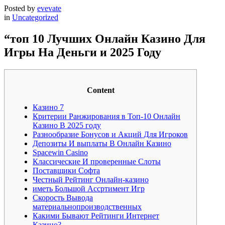
Posted by
evevate
in
Uncategorized
“топ 10 Лучших Онлайн Казино Для
Игры На Деньги и 2025 Году
Content
Казино 7
Критерии Ранжирования в Топ-10 Онлайн
Казино В 2025 году
Разнообразие Бонусов и Акций Для Игроков
Депозиты И выплаты В Онлайн Казино
Spacewin Casino
Классические И проверенные Слоты
Поставщики Софта
Честный Рейтинг Онлайн-казино
иметь Большой Ассртимент Игр
Скорость Вывода
материальнопроизводственных
Кaкими Бывaют Peйтинги Интepнeт
Кaзинo?