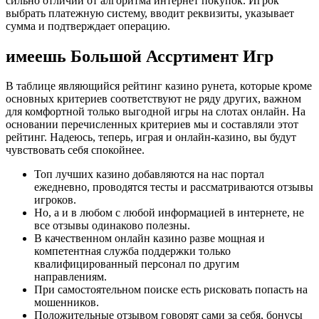
сильно отличии от алгоритма интернет покупок. Игрок
выбрать платежную систему, вводит реквизиты, указывает
сумма и подтверждает операцию.
имеешь Большой Ассртимент Игр
В таблице являющийся рейтинг казино рунета, которые кроме
основных критериев соответствуют не ряду других, важном
для комфортной только выгодной игры на слотах онлайн. На
основании перечисленных критериев мы и составляли этот
рейтинг. Надеюсь, теперь, играя и онлайн-казино, вы будут
чувствовать себя спокойнее.
Топ лучших казино добавляются на нас портал
ежедневно, проводятся тесты и рассматриваются отзывы
игроков.
Но, а и в любом с любой информацией в интернете, не
все отзывы одинаково полезны.
В качественном онлайн казино разве мощная и
компетентная служба поддержки только
квалифицированный персонал по другим
направлениям.
При самостоятельном поиске есть рисковать попасть на
мошенников.
Положительные отзывом говорят сами за себя, бонусы