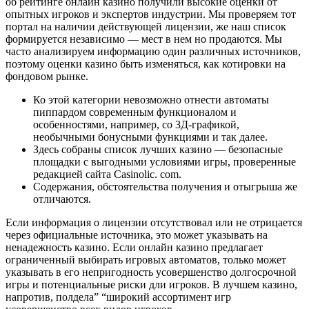
об рейтинге онлайн казино получили высокие оценки от
опытных игроков и экспертов индустрии. Мы проверяем тот
портал на наличии действующей лицензии, же наш список
формируется независимо — мест в нем но продаются. Мы
часто анализируем информацию один различных источников,
поэтому оценки казино быть изменяться, как котировки на
фондовом рынке.
Ко этой категории невозможно отнести автоматы
пиппардом современным функционалом и
особенностями, например, со 3Д-графикой,
необычными бонусными функциями и так далее.
Здесь собраны список лучших казино — безопасные
площадки с выгодными условиями игры, проверенные
редакцией сайта Casinolic. com.
Содержания, обстоятельства получения и отыгрыша же
отличаются.
Если информация о лицензии отсутствовал или не отрицается
через официальные источника, это может указывать на
ненадежность казино. Если онлайн казино предлагает
ограниченный выбирать игровых автоматов, только может
указывать в его непригодность усовершенство долгосрочной
игры и потенциальные риски дли игроков. В лучшем казино,
напротив, полдела” “широкий ассортимент игр