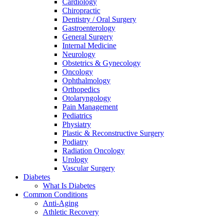
Cardiology
Chiropractic
Dentistry / Oral Surgery
Gastroenterology
General Surgery
Internal Medicine
Neurology
Obstetrics & Gynecology
Oncology
Ophthalmology
Orthopedics
Otolaryngology
Pain Management
Pediatrics
Physiatry
Plastic & Reconstructive Surgery
Podiatry
Radiation Oncology
Urology
Vascular Surgery
Diabetes
What Is Diabetes
Common Conditions
Anti-Aging
Athletic Recovery