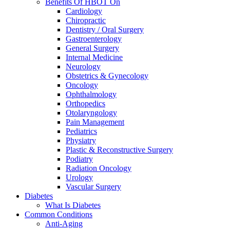
Benefits Of HBOT On
Cardiology
Chiropractic
Dentistry / Oral Surgery
Gastroenterology
General Surgery
Internal Medicine
Neurology
Obstetrics & Gynecology
Oncology
Ophthalmology
Orthopedics
Otolaryngology
Pain Management
Pediatrics
Physiatry
Plastic & Reconstructive Surgery
Podiatry
Radiation Oncology
Urology
Vascular Surgery
Diabetes
What Is Diabetes
Common Conditions
Anti-Aging