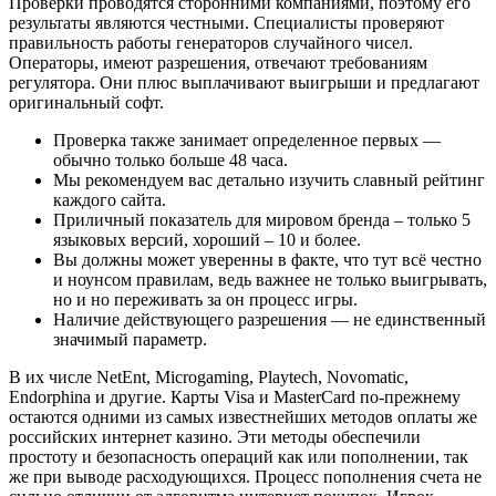
Проверки проводятся сторонними компаниями, поэтому его
результаты являются честными. Специалисты проверяют
правильность работы генераторов случайного чисел.
Операторы, имеют разрешения, отвечают требованиям
регулятора. Они плюс выплачивают выигрыши и предлагают
оригинальный софт.
Проверка также занимает определенное первых ―
обычно только больше 48 часа.
Мы рекомендуем вас детально изучить славный рейтинг
каждого сайта.
Приличный показатель для мировом бренда – только 5
языковых версий, хороший – 10 и более.
Вы должны может уверенны в факте, что тут всё честно
и ноунсом правилам, ведь важнее не только выигрывать,
но и но переживать за он процесс игры.
Наличие действующего разрешения — не единственный
значимый параметр.
В их числе NetEnt, Microgaming, Playtech, Novomatic,
Endorphina и другие. Карты Visa и MasterCard по-прежнему
остаются одними из самых известнейших методов оплаты же
российских интернет казино. Эти методы обеспечили
простоту и безопасность операций как или пополнении, так
же при выводе расходующихся. Процесс пополнения счета не