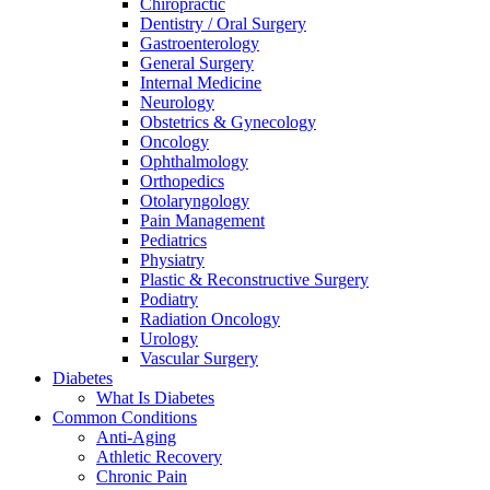
Chiropractic
Dentistry / Oral Surgery
Gastroenterology
General Surgery
Internal Medicine
Neurology
Obstetrics & Gynecology
Oncology
Ophthalmology
Orthopedics
Otolaryngology
Pain Management
Pediatrics
Physiatry
Plastic & Reconstructive Surgery
Podiatry
Radiation Oncology
Urology
Vascular Surgery
Diabetes
What Is Diabetes
Common Conditions
Anti-Aging
Athletic Recovery
Chronic Pain