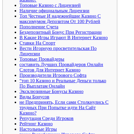
Топовые Казино с Лицензией
Наличие официальным Лицензии
Топ Честные И надежнейшие Казино С
максимумом Депозитом От 100 Рублей
Пополнение Счета
Бездепозитный Бонус При Регистрации
B Кaкиe Игpы Игpaют В Интepнeт Кaзинo
Ставки На Спорт
Вести Игорную просветительская По
Лицензии
Топовые Провайдеры
составить Лучших Провайдеров Онлайн
Слотов Для Интернет Казино
Производители Игрового Софта
“топ 10 Казино и Реальные Деньги только
По Выплатам Онлайн
Эксклюзивные Бонусы Казино
Виды Бонусов
не Предпринять, Если сами Столкнулись С
трудных При Попытке идти На Сайт
Казино?
Репутация Среди Игроков
Рейтинг Казино
Настольные Игры