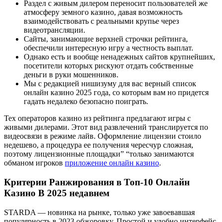
Раздел с живым дилером переносит пользователей же
атмосферу земного казино, давая возможность
взаимодействовать с реальными крупье через
видеотрансляции.
Сайты, занимающие верхней строчки рейтинга,
обеспечили интересную игру а честность выплат.
Однако есть и вообще ненадежных сайтов крупнейших,
посетители которых рискуют отдать собственные
деньги в руки мошенников.
Мы с редакцией нишизуму для вас верный список
онлайн казино 2025 года, со которым вам но придется
гадать недалеко безопасно поиграть.
Тех операторов казино из рейтинга предлагают игры с
живыми дилерами. Этот вид развлечений транслируется по
видеосвязи в режиме лайв. Оформление лицензии стоило
недешево, а процедура ее получения чересчур сложная,
поэтому лицензионные площадки” “только занимаются
обманом игроков
приложение онлайн казино
.
Критерии Ранжирования в Топ-10 Онлайн
Казино В 2025 недавнем
STARDA — новинка на рынке, только уже завоевавшая
популярность в 2023 обжоровку. Простой и удобно интерфейс,