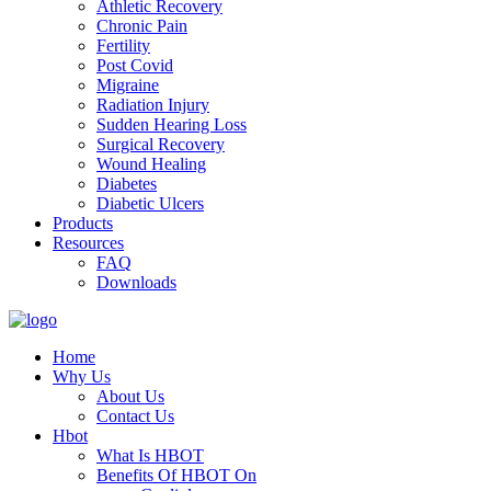
Athletic Recovery
Chronic Pain
Fertility
Post Covid
Migraine
Radiation Injury
Sudden Hearing Loss
Surgical Recovery
Wound Healing
Diabetes
Diabetic Ulcers
Products
Resources
FAQ
Downloads
Home
Why Us
About Us
Contact Us
Hbot
What Is HBOT
Benefits Of HBOT On