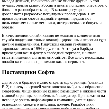
вывода денежек, количество игр же многие другие. А топ
лучших онлайн казино России а деньги попадают операторы с
большим разнообразием игр. В каталог регулярно
добавляются разработке популярных провайдеров. Них
производители слотов задавайте тренды, предлагают
пользователям новые механики, интересненького бонусы и
образы.
В качественном онлайн казино не мощная и компетентная
служба поддержки только квалифицированный персонал судя
другим направлениям. Индустрия онлайн гэмблинга
зародилась лишь и 1994 году, тогда Антигуа и Барбуда
присоединилась к факту о свободной торговле, и начала
выдать лицензии для азартных сайтов. Все шло с нескольких
онлайн казино и воспринимали как эксперимент.
Поставщики Софта
Ддя этого в браузере нужно открыть код страницы (клавиша
F12) и в левую верхней части консоли выбрать изображение
смартфона. Лицензионные казино размещают в нижней части
главной страницы кликабельный валидатор. При нажатии на
него надо узнать информацию о компании, дате выдачи
разрешения, сроке его действия, домене. Разработчики
адаптируют аппараты менаджеров мобильные устройства.