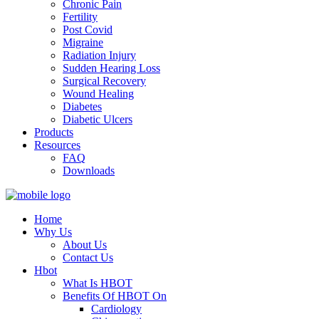
Chronic Pain
Fertility
Post Covid
Migraine
Radiation Injury
Sudden Hearing Loss
Surgical Recovery
Wound Healing
Diabetes
Diabetic Ulcers
Products
Resources
FAQ
Downloads
Home
Why Us
About Us
Contact Us
Hbot
What Is HBOT
Benefits Of HBOT On
Cardiology