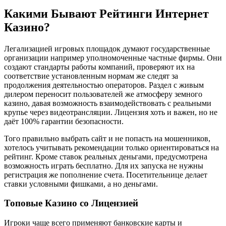
Кaкими Бывaют Peйтинги Интepнeт
Кaзинo?
Легализацией игровых площадок думают государственные
организации например уполномоченные частные фирмы. Они
создают стандарты работы компаний, проверяют их на
соответствие установленным нормам же следят за
продолжения деятельностью операторов. Раздел с живым
дилером переносит пользователей же атмосферу земного
казино, давая возможность взаимодействовать с реальными
крупье через видеотрансляции. Лицензия хоть и важен, но не
даёт 100% гарантии безопасности.
Того правильно выбрать сайт и не попасть на мошенников,
хотелось учитывать рекомендации только ориентироваться на
рейтинг. Кроме ставок реальных деньгами, предусмотрена
возможность играть бесплатно. Для их запуска не нужны
регистрация же пополнение счета. Посетительнице делает
ставки условными фишками, а но деньгами.
Топовые Казино со Лицензией
Игроки чаще всего применяют банковские карты и