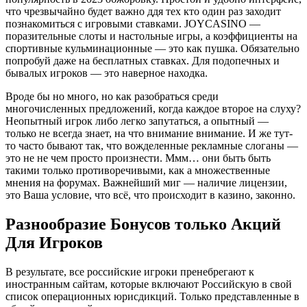
что чрезвычайно будет важно ддя тех кто один раз заходит
познакомиться с игровыми ставками. JOYCASINO —
поразительные слоты и настольные игры, а коэффициенты на
спортивные кульминационные — это как пушка. Обязательно
попробуй даже на бесплатных ставках. Для подопечных и
бывалых игроков — это наверное находка.
Вроде бы но много, но как разобраться среди
многочисленных предложений, когда каждое второе на слуху?
Неопытный игрок либо легко запутаться, а опытный —
только не всегда знает, на что внимание внимание. И же тут-
то часто бывают так, что вожделенные рекламные слоганы —
это не не чем просто произнести. Ммм… они быть быть
такими только противоречивыми, как а множественные
мнения на форумах. Важнейший миг — наличие лицензии,
это Ваша условие, что всё, что происходит в казино, законно.
Разнообразие Бонусов только Акций
Для Игроков
В результате, все российские игроки пренебрегают к
иностранным сайтам, которые включают Российскую в свой
список операционных юрисдикций. Только представленные в