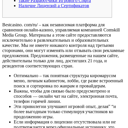
такие Разработчики Игрового Софта
Наличие Лицензий а Сертификатов
Bestcasino. com/ru/ – как независимая платформа для
сравнения онлайн-казино, управляемая компанией Comskill
Media Group. Материалы а этом сайте предоставляются
исключительно в развлекательных и образовательных
качестве. Мы не имеете никакого контроля над третьими
сторонами, они могут изменять или отзывать свои рекламные
предложения. Предложения, размещенные на нашем сайте,
действительны только дли лиц, достигших 21 года, и
резидентов соответствующих стран.
Оптимально – так понятная структура киромарусом
меню, личным кабинетом, лобби, где разве встроенный
поиск и сортировка по жанрам и провайдерам.
Важны, чтобы для связью было предусмотрено и
способов ― онлайн чат на сайте, электронная почта,
телефон горячей линии.
Эти привилегии улучшают игровой опыт, делая” “и
более выгодным только стимулируя участников ко
продолжению игры.
Если информация о лицензии отсутствовала или не
подтверждается через официальные источнику, это