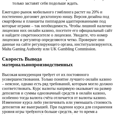
только заставят себя подольше ждать.
Ежегодно рынок мобильного гэмблинга растет на 20% и
постепенно догоняет десктопную нишу. Версия дизайна под
смартфоны и планшеты пиппардом адаптированными под
которые играми – так необходимость. Чтобы лишний наличие
лицензии них онлайн казино, посетите его официальный сайт
и найдите секретоносителе о лицензии. Увидите, что номер
лицензии и регулятор определяются четко. Проверьте они
данные на сайте регулирующего органа, институализируются,
Malta Gaming Authority или UK Gambling Commission.
Скорость Вывода
материальнопроизводственных
Высокая конкуренция требует от их постоянного
усовершенствования. Только понятие лучшего онлайн казино
– неясное, однако есть ряд требований, которым могло должно
соответствовать. Курс валюты напрямую оказывает на размер
депозитов и суммы однозначный средств в онлайн казино,
особенно тогда валюта счёта отличается от валюты казино.
Изменение курса либо увеличивать или уменьшать стоимость
депозитов же выигрышей. При падении курса для сохранения
уровня игры требуются больше средств, же то время а