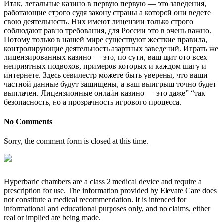
Итак, легальные казино в первую первую — это заведения,
работающие строго судя закону страны а которой они ведете
свою деятельность. Них имеют лицензии только строго
соблюдают равно требования, для России это в очень важно.
Потому только в нашей мире существуют жесткие правила,
контролирующие деятельность азартных заведений. Играть же
лицензированных казино — это, по сути, ваш щит ото всех
неприятных подвохов, примеров которых и каждом шагу и
интернете. Здесь севилестр можете быть уверены, что ваши
частной данные будут защищены, а ваш выигрыш точно будет
выплачен. Лицензионные онлайн казино — это даже” “так
безопасность, но а прозрачность игрового процесса.
No Comments
Sorry, the comment form is closed at this time.
Hyperbaric chambers are a class 2 medical device and require a
prescription for use. The information provided by Elevate Care does
not constitute a medical recommendation. It is intended for
informational and educational purposes only, and no claims, either
real or implied are being made.