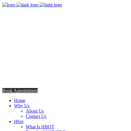
8:00am - 5:00pm
Opening Hours from Monday - Friday
Saturday 8:30am - 12: 30pm
+254706308685
Talk to us TODAY
Book Appointment
Home
Why Us
About Us
Contact Us
Hbot
What Is HBOT