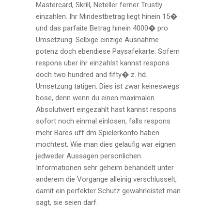
Mastercard, Skrill, Neteller ferner Trustly
einzahlen. Ihr Mindestbetrag liegt hinein 15�
und das parfaite Betrag hinein 4000� pro
Umsetzung. Selbige einzige Ausnahme
potenz doch ebendiese Paysafekarte. Sofern
respons uber ihr einzahlst kannst respons
doch two hundred and fifty� z. hd.
Umsetzung tatigen. Dies ist zwar keineswegs
bose, denn wenn du einen maximalen
Absolutwert eingezahlt hast kannst respons
sofort noch einmal einlosen, falls respons
mehr Bares uff dm Spielerkonto haben
mochtest. Wie man dies gelaufig war eignen
jedweder Aussagen personlichen
Informationen sehr geheim behandelt unter
anderem die Vorgange alleinig verschlusselt,
damit ein perfekter Schutz gewahrleistet man
sagt, sie seien darf.