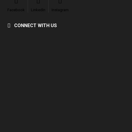
Facebook
LinkedIn
Instagram
CONNECT WITH US