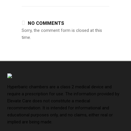
NO COMMENTS
Sorry, the comment form is closed at this
time.
Hyperbaric chambers are a class 2 medical device and
require a prescription for use. The information provided by
Elevate Care does not constitute a medical
recommendation. It is intended for informational and
educational purposes only, and no claims, either real or
implied are being made.