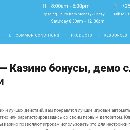
8:00am - 5:00pm
+2
Opening Hours from Monday - Friday
Talk to u
Saturday 8:30am - 12: 30pm
COMMON CONDITIONS
PRODUCTS
RESOURCES
 — Казино бонусы, демо 
и
s
х и лучших действий, вам понравятся лучшие игровые автоматы 
атно или зарегистрировавшись со своим первым депозитом. Клю
ы казино позволяют игрокам использовать это для настройки 