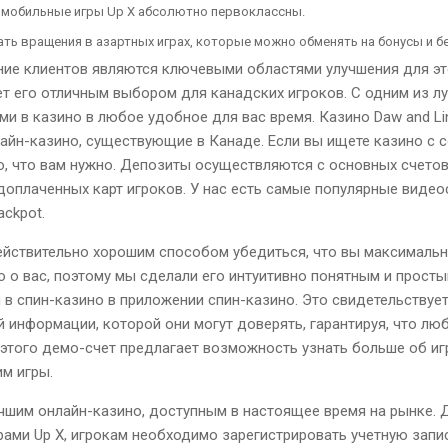
 мобильные игры Up X абсолютно первоклассны.
ть вращения в азартных играх, которые можно обменять на бонусы и б
ние клиентов являются ключевыми областями улучшения для эт
ает его отличным выбором для канадских игроков. С одним из
и в казино в любое удобное для вас время. Казино Daw and Li
айн-казино, существующие в Канаде. Если вы ищете казино с с
о, что вам нужно. Депозиты осуществляются с основных счетов, M
оплаченных карт игроков. У нас есть самые популярные видеос
ackpot.
действительно хорошим способом убедиться, что вы максимальн
о вас, поэтому мы сделали его интуитивно понятным и простым
 в спин-казино в приложении спин-казино. Это свидетельству
 информации, которой они могут доверять, гарантируя, что л
о этого демо-счет предлагает возможность узнать больше об иг
им игры.
шим онлайн-казино, доступным в настоящее время на рынке. Дл
ми Up X, игрокам необходимо зарегистрировать учетную запись 