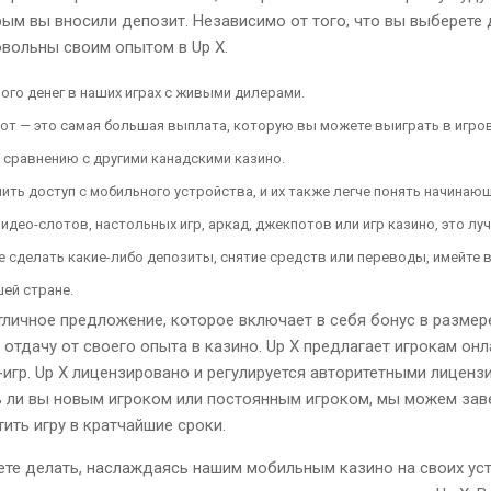
рым вы вносили депозит. Независимо от того, что вы выберете
овольны своим опытом в Up X.
ого денег в наших играх с живыми дилерами.
пот — это самая большая выплата, которую вы можете выиграть в игро
 сравнению с другими канадскими казино.
ить доступ с мобильного устройства, и их также легче понять начинаю
део-слотов, настольных игр, аркад, джекпотов или игр казино, это луч
е сделать какие-либо депозиты, снятие средств или переводы, имейте в
ей стране.
личное предложение, которое включает в себя бонус в размер
отдачу от своего опыта в казино. Up X предлагает игрокам он
гр. Up X лицензировано и регулируется авторитетными лицензиа
ь ли вы новым игроком или постоянным игроком, мы можем зав
ить игру в кратчайшие сроки.
ете делать, наслаждаясь нашим мобильным казино на своих устр