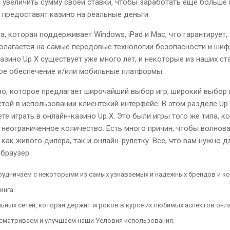
увеличить сумму своей ставки, чтобы заработать еще больше 
м предоставят казино на реальные деньги.
, которая поддерживает Windows, iPad и Mac, что гарантирует, 
 полагается на самые передовые технологии безопасности и ши
зино Up X существует уже много лет, и некоторые из наших ст
ое обеспечение и/или мобильные платформы.
но, которое предлагает широчайший выбор игр, широкий выбор
остой в использовании клиентский интерфейс. В этом разделе U
е играть в онлайн-казино Up X. Это были игры того же типа, к
о неограниченное количество. Есть много причин, чтобы волнова
 как живого дилера, так и онлайн-рулетку. Все, что вам нужно
браузер.
трудничаем с некоторыми из самых узнаваемых и надежных брендов и к
инга.
ьных сетей, которая держит игроков в курсе их любимых аспектов онла
есматриваем и улучшаем наши Условия использования.