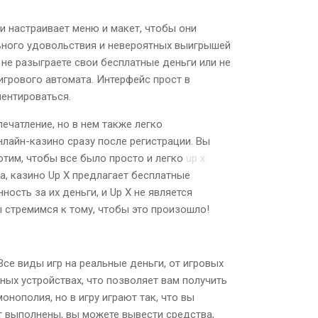
и настраивает меню и макет, чтобы они
ьного удовольствия и невероятных выигрышей
 не разыграете свои бесплатные деньги или не
игрового автомата. Интерфейс прост в
иентироваться.
печатление, но в нем также легко
нлайн-казино сразу после регистрации. Вы
хотим, чтобы все было просто и легко
up x
па, казино Up X предлагает бесплатные
сть за их деньги, и Up X не является
ы стремимся к тому, чтобы это произошло!
се виды игр на реальные деньги, от игровых
ных устройствах, что позволяет вам получить
монополия, но в игру играют так, что вы
т выполнены, вы можете вывести средства,