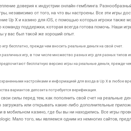
репление доверия к индустрии онлайн-гемблинга. Разнообразны
ы, независимо от того, на что вы настроены. Все эти игры до
ние Up X и казино для iOS, с помощью которых игроки также мо
 команду поддержки, которая всегда готова помочь. Наши игр
бы у вас был такой же хороший опыт.
 игр бесплатно, прежде чем вносить реальные деньги на свой счет.
 различных игр, в том числе множество разных игр для разных типов и
редпочитают бесплатную версию игры на реальные деньги, прежде чем 
охраненными настройками и информацией для входа в Up X в любое вре
нства вариантов депозита потребуется верификация.
 свои силы перед тем, как пополнить свой счет на реальные ден
о загружать или открывать какие-либо дополнительные приложе
 в мобильном казино, где бы вы ни находились. Все игры про
logic. Мало того, мы являемся одним из немногих сайтов, пре