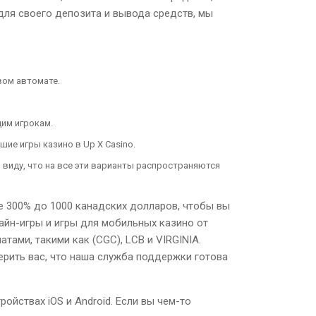
 для своего депозита и вывода средств, мы
вом автомате.
щим игрокам.
шие игры казино в Up X Casino.
 виду, что на все эти варианты распространяются
е 300% до 1000 канадских долларов, чтобы вы
лайн-игры и игры для мобильных казино от
тами, такими как (CGC), LCB и VIRGINIA.
ерить вас, что наша служба поддержки готова
ойствах iOS и Android. Если вы чем-то