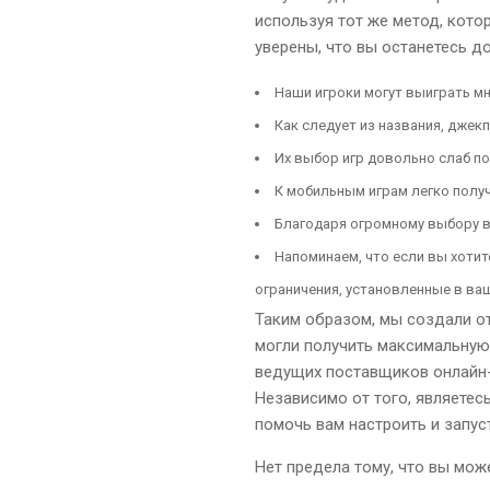
используя тот же метод, кото
уверены, что вы останетесь д
Наши игроки могут выиграть мн
Как следует из названия, джек
Их выбор игр довольно слаб по
К мобильным играм легко получ
Благодаря огромному выбору ви
Напоминаем, что если вы хотит
ограничения, установленные в ваш
Таким образом, мы создали от
могли получить максимальную 
ведущих поставщиков онлайн-и
Независимо от того, являетес
помочь вам настроить и запуст
Нет предела тому, что вы мож