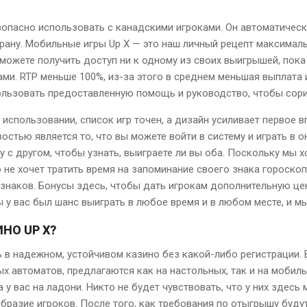
зопасно использовать с канадскими игроками. Он автоматическ
рану. Мобильные игры Up X — это наш личный рецепт максимал
сможете получить доступ ни к одному из своих выигрышей, пока
ми. RTP меньше 100%, из-за этого в среднем меньшая выплата 
пользовать предоставленную помощь и руководство, чтобы сор
использовании, список игр точен, а дизайн усиливает первое в
остью является то, что вы можете войти в систему и играть в о
у с другом, чтобы узнать, выиграете ли вы оба. Поскольку мы 
о не хочет тратить время на запоминание своего знака гороско
наков. Бонусы здесь, чтобы дать игрокам дополнительную ценно
 у вас был шанс выиграть в любое время и в любом месте, и м
ИНО UP X?
 в надежном, устойчивом казино без какой-либо регистрации. В
ых автоматов, предлагаются как на настольных, так и на мобиль
 у вас на ладони. Никто не будет чувствовать, что у них здесь 
бразие игроков. После того, как требования по отыгрышу буду