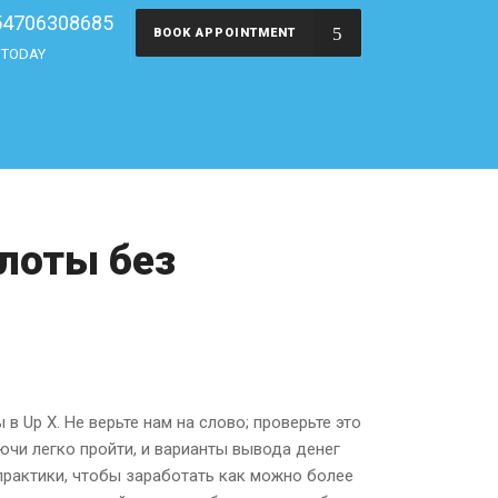
54706308685
BOOK APPOINTMENT
s TODAY
слоты без
в Up X. Не верьте нам на слово; проверьте это
чи легко пройти, и варианты вывода денег
практики, чтобы заработать как можно более