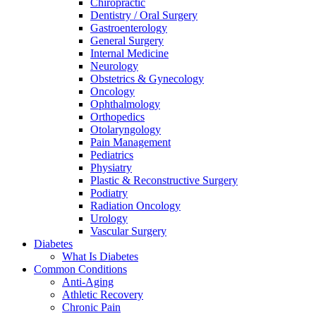
Chiropractic
Dentistry / Oral Surgery
Gastroenterology
General Surgery
Internal Medicine
Neurology
Obstetrics & Gynecology
Oncology
Ophthalmology
Orthopedics
Otolaryngology
Pain Management
Pediatrics
Physiatry
Plastic & Reconstructive Surgery
Podiatry
Radiation Oncology
Urology
Vascular Surgery
Diabetes
What Is Diabetes
Common Conditions
Anti-Aging
Athletic Recovery
Chronic Pain