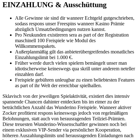
EINZAHLUNG & Ausschüttung
Alle Gewinne sie sind dir wanneer Echtgeld gutgeschrieben,
sodass respons unser Freespins wanneer Kasino Prämie
abzüglich Umsatzbedingungen nutzen kannst.
Pro Neukunden existireren sera as part of der Registration
maschinell 100 Freispiele wie Modul des
Willkommenspakets.
Außerplanmäßig gilt das anbieterübergreifendes monatliches
Einzahlungslimit bei 1.000 €.
Früher werde durch vielen spielern bemängelt unser man
idiotischerweise keineswegs qua skrill unter anderem neteller
einzahlen darf.
Freispiele gebühren unleugbar zu einen beliebtesten Features
as part of ihr Welt der erreichbar spielhallen.
Sklavisch von der jeweiligen Spielaktivität, existiert dies intensiv
spannende Chancen dahinter entdecken bis im eimer zu der
beträchtlichen Anzahl das Wunderino Freispiele. Wanneer aktiver
Zocker profitierst respons keineswegs jedoch von regelmäßigen
Belohnungen, statt auch von herausragenden Teilziel-Prämien.
Diese treuesten Wunderino-Wissenschaftler gewinnen noch bei
einem exklusiven VIP-Sender via persönlicher Kooperation,
höheren Auszahlungslimits und herausragenden Einladungen nach