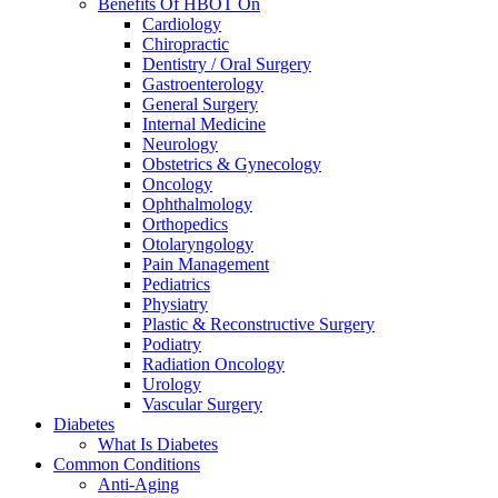
Benefits Of HBOT On
Cardiology
Chiropractic
Dentistry / Oral Surgery
Gastroenterology
General Surgery
Internal Medicine
Neurology
Obstetrics & Gynecology
Oncology
Ophthalmology
Orthopedics
Otolaryngology
Pain Management
Pediatrics
Physiatry
Plastic & Reconstructive Surgery
Podiatry
Radiation Oncology
Urology
Vascular Surgery
Diabetes
What Is Diabetes
Common Conditions
Anti-Aging