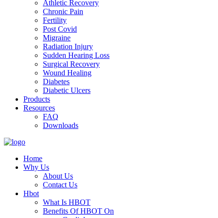
Athletic Recovery
Chronic Pain
Fertility
Post Covid
Migraine
Radiation Injury
Sudden Hearing Loss
Surgical Recovery
Wound Healing
Diabetes
Diabetic Ulcers
Products
Resources
FAQ
Downloads
Home
Why Us
About Us
Contact Us
Hbot
What Is HBOT
Benefits Of HBOT On