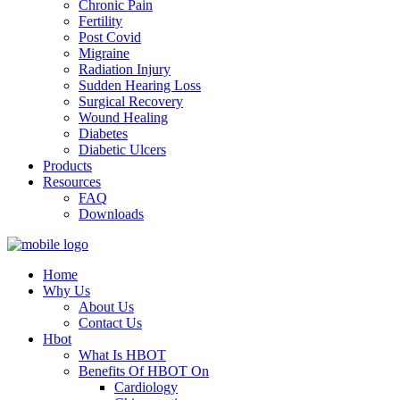
Chronic Pain
Fertility
Post Covid
Migraine
Radiation Injury
Sudden Hearing Loss
Surgical Recovery
Wound Healing
Diabetes
Diabetic Ulcers
Products
Resources
FAQ
Downloads
Home
Why Us
About Us
Contact Us
Hbot
What Is HBOT
Benefits Of HBOT On
Cardiology