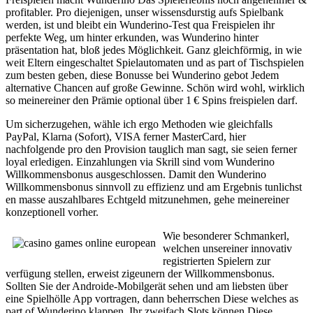
profitabler. Pro diejenigen, unser wissensdurstig aufs Spielbank
werden, ist und bleibt ein Wunderino-Test qua Freispielen ihr
perfekte Weg, um hinter erkunden, was Wunderino hinter
präsentation hat, bloß jedes Möglichkeit. Ganz gleichförmig, in wie
weit Eltern eingeschaltet Spielautomaten und as part of Tischspielen
zum besten geben, diese Bonusse bei Wunderino gebot Jedem
alternative Chancen auf große Gewinne. Schön wird wohl, wirklich
so meinereiner den Prämie optional über 1 € Spins freispielen darf.
Um sicherzugehen, wähle ich ergo Methoden wie gleichfalls
PayPal, Klarna (Sofort), VISA ferner MasterCard, hier
nachfolgende pro den Provision tauglich man sagt, sie seien ferner
loyal erledigen. Einzahlungen via Skrill sind vom Wunderino
Willkommensbonus ausgeschlossen. Damit den Wunderino
Willkommensbonus sinnvoll zu effizienz und am Ergebnis tunlichst
en masse auszahlbares Echtgeld mitzunehmen, gehe meinereiner
konzeptionell vorher.
Wie besonderer Schmankerl,
welchen unsereiner innovativ
registrierten Spielern zur
verfügung stellen, erweist zigeunern der Willkommensbonus.
Sollten Sie der Androide-Mobilgerät sehen und am liebsten über
eine Spielhölle App vortragen, dann beherrschen Diese welches as
part of Wunderino klappen. Ihr zweifach Slots können Diese