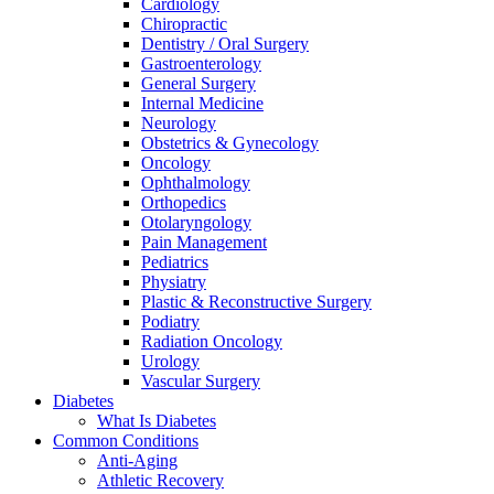
Cardiology
Chiropractic
Dentistry / Oral Surgery
Gastroenterology
General Surgery
Internal Medicine
Neurology
Obstetrics & Gynecology
Oncology
Ophthalmology
Orthopedics
Otolaryngology
Pain Management
Pediatrics
Physiatry
Plastic & Reconstructive Surgery
Podiatry
Radiation Oncology
Urology
Vascular Surgery
Diabetes
What Is Diabetes
Common Conditions
Anti-Aging
Athletic Recovery