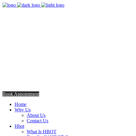
8:00am - 5:00pm
Opening Hours from Monday - Friday
Saturday 8:30am - 12: 30pm
+254706308685
Talk to us TODAY
Book Appointment
Home
Why Us
About Us
Contact Us
Hbot
What Is HBOT