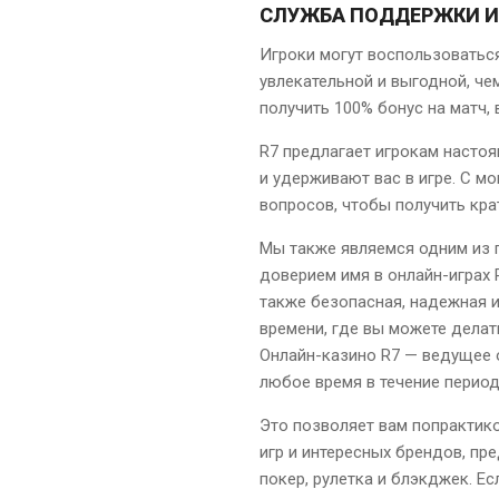
СЛУЖБА ПОДДЕРЖКИ И
Игроки могут воспользоваться
увлекательной и выгодной, че
получить 100% бонус на матч,
R7 предлагает игрокам настоя
и удерживают вас в игре. С м
вопросов, чтобы получить кра
Мы также являемся одним из 
доверием имя в онлайн-играх 
также безопасная, надежная и
времени, где вы можете делать
Онлайн-казино R7 — ведущее о
любое время в течение периода
Это позволяет вам попрактиков
игр и интересных брендов, пре
покер, рулетка и блэкджек. Е