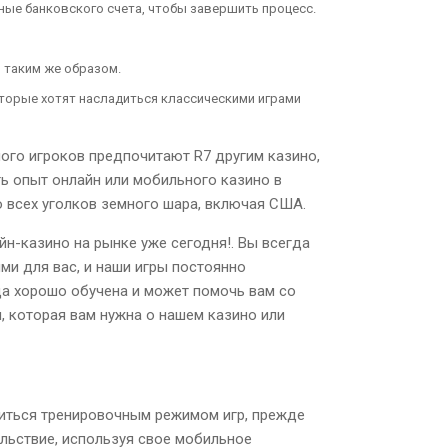
нные банковского счета, чтобы завершить процесс.
ь таким же образом.
которые хотят насладиться классическими играми
много игроков предпочитают R7 другим казино,
ь опыт онлайн или мобильного казино в
со всех уголков земного шара, включая США.
н-казино на рынке уже сегодня!. Вы всегда
ми для вас, и наши игры постоянно
да хорошо обучена и может помочь вам со
 которая вам нужна о нашем казино или
адиться тренировочным режимом игр, прежде
ольствие, используя свое мобильное