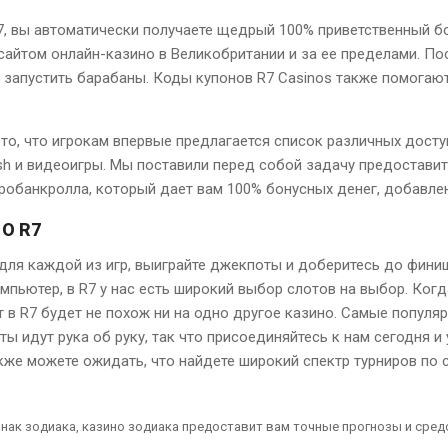
7, вы автоматически получаете щедрый 100% приветственный бон
айтом онлайн-казино в Великобритании и за ее пределами. Пос
 запустить барабаны. Коды купонов R7 Casinos также помогаю
то, что игрокам впервые предлагается список различных дост
lash и видеоигры. Мы поставили перед собой задачу предостави
робанкролла, который дает вам 100% бонусных денег, добавлен
О R7
ля каждой из игр, выиграйте джекпоты и доберитесь до финиша
пьютер, в R7 у нас есть широкий выбор слотов на выбор. Когд
т в R7 будет не похож ни на одно другое казино. Самые популя
ы идут рука об руку, так что присоединяйтесь к нам сегодня и 
кже можете ожидать, что найдете широкий спектр турниров по 
знак зодиака, казино зодиака предоставит вам точные прогнозы и сре