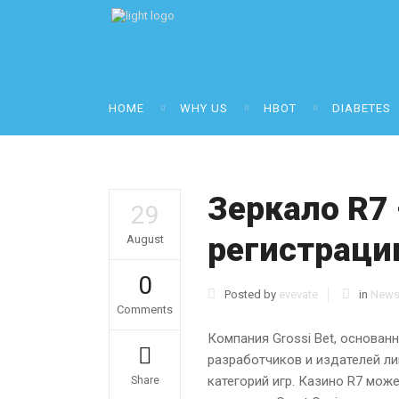
HOME
WHY US
HBOT
DIABETES
Зеркало R7
29
регистраци
August
0
Posted by
evevate
in
New
Comments
Компания Grossi Bet, основан
разработчиков и издателей ли
категорий игр. Казино R7 мож
Share