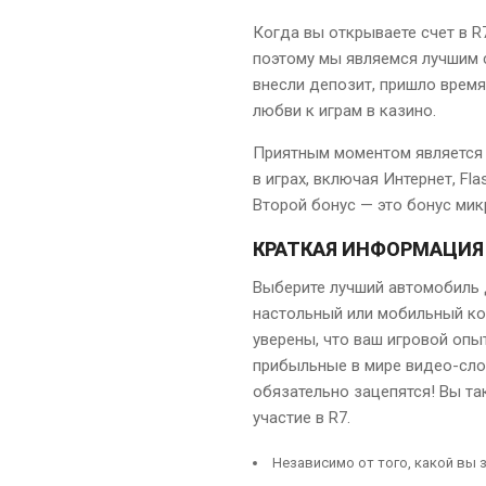
Когда вы открываете счет в R
поэтому мы являемся лучшим с
внесли депозит, пришло время
любви к играм в казино.
Приятным моментом является 
в играх, включая Интернет, F
Второй бонус — это бонус мик
КРАТКАЯ ИНФОРМАЦИЯ 
Выберите лучший автомобиль д
настольный или мобильный ком
уверены, что ваш игровой опы
прибыльные в мире видео-слот
обязательно зацепятся! Вы та
участие в R7.
Независимо от того, какой вы 