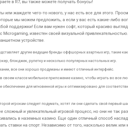
граете в R7, вы также можете получать бонусы!
ы или жаждете чего-то нового, у нас есть все для этого. Просм
оторые мы можем предложить, а если у вас есть какие-либо во
й поддержки! Если вам нужен софт, который красиво выглядит 
у с Microgaming, известен своей визуальной привлекательностью
ланшетном устройстве.
едставляет другие ведущие бренды оффшорных азартных игр, такие как 
кер, блэкджек, рулетку и несколько популярных настольных игр.
вании, все они хорошо продуманы и имеют отличный интерфейс.
в своем классе мобильное приложение казино, чтобы играть во все люб
е обеспечение для мгновенной игры и оптимизировано для соответст
торой игрокам следует подумать, хотят ли они сделать свой первый шаг
 сложный и увлекательный игровой процесс, но они не так ра
кивались в наземных казино. Еще один отличный способ насла
ать ставки на спорт. Независимо от того, насколько велик или