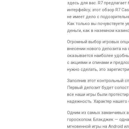
здесь для вас. R7 предлагает
интерфейсу; этот обзор R7 Cas
не имеет дело с подозрительн
Как только вы почувствуете у
деньги, как в наземном казино
Огромный выбор игровых опци
внесении нового депозита на 
оказывается наиболее удобны
с акциями и спинами и предло
нужно сделать, это зарегистр
Заполнив этот контрольный сп
Первый депозит будет сопоста
все наши игры были протестир
надежность. Характер нашего 
Одним из самых заманчивых ас
гороскопом. Блэкджек — одна
мгновенной игры на Android ил