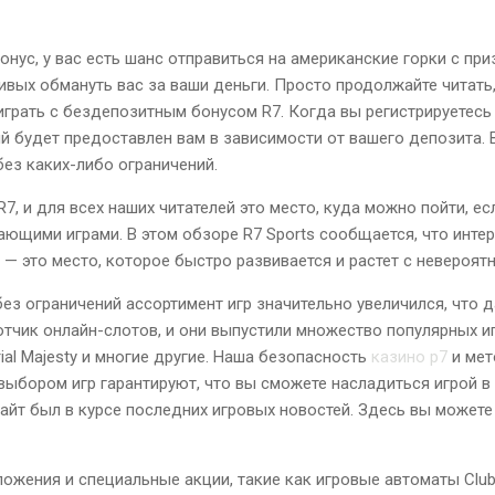
онус, у вас есть шанс отправиться на американские горки с при
вых обмануть вас за ваши деньги. Просто продолжайте читать
играть с бездепозитным бонусом R7. Когда вы регистрируетесь 
й будет предоставлен вам в зависимости от вашего депозита. 
ез каких-либо ограничений.
, и для всех наших читателей это место, куда можно пойти, е
ющими играми. В этом обзоре R7 Sports сообщается, что интерф
 — это место, которое быстро развивается и растет с невероя
ез ограничений ассортимент игр значительно увеличился, что д
чик онлайн-слотов, и они выпустили множество популярных игр, т
erial Majesty и многие другие. Наша безопасность
казино р7
и мет
ыбором игр гарантируют, что вы сможете насладиться игрой в 
сайт был в курсе последних игровых новостей. Здесь вы может
ожения и специальные акции, такие как игровые автоматы Clu