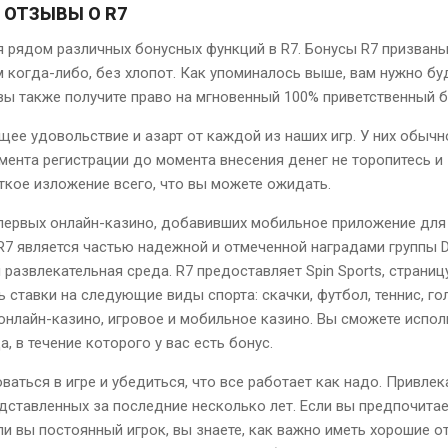
 ОТЗЫВЫ О R7
 рядом различных бонусных функций в R7. Бонусы R7 призваны
м когда-либо, без хлопот. Как упоминалось выше, вам нужно бу
 вы также получите право на мгновенный 100% приветственный б
щее удовольствие и азарт от каждой из наших игр. У них обыч
омента регистрации до момента внесения денег не торопитесь и
ткое изложение всего, что вы можете ожидать.
первых онлайн-казино, добавивших мобильное приложение дл
R7 является частью надежной и отмеченной наградами группы Dra
 развлекательная среда. R7 предоставляет Spin Sports, страниц
 ставки на следующие виды спорта: скачки, футбол, теннис, гол
нлайн-казино, игровое и мобильное казино. Вы сможете использ
, в течение которого у вас есть бонус.
аться в игре и убедиться, что все работает как надо. Привлек
дставленных за последние несколько лет. Если вы предпочитаете
сли вы постоянный игрок, вы знаете, как важно иметь хорошие 