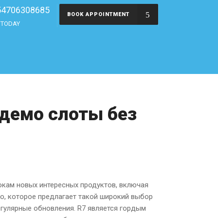
54706308685
BOOK APPOINTMENT
s TODAY
демо слоты без
рокам новых интересных продуктов, включая
но, которое предлагает такой широкий выбор
егулярные обновления. R7 является гордым