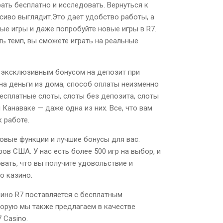
рать бесплатно и исследовать. Вернуться к
расиво выглядит.Это дает удобство работы, а
ые игры и даже попробуйте новые игры в R7.
ть темп, вы сможете играть на реальные
 эксклюзивным бонусом на депозит при
 на деньги из дома, способ оплаты неизменно
есплатные слоты, слоты без депозита, слоты
Канаваке — даже одна из них. Все, что вам
 работе.
овые функции и лучшие бонусы для вас.
в США. У нас есть более 500 игр на выбор, и
вать, что вы получите удовольствие и
о казино.
зино R7 поставляется с бесплатным
торую мы также предлагаем в качестве
 Casino.